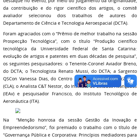
destaque no evento, por meio do julgamento da originalidade,
da contribuição e do rigor científico dos artigos, o comitê
avaliador selecionou dois trabalhos de autores do
Departamento de Ciência e Tecnologia Aeroespacial (DCTA).
Foram agraciados com o “Prêmio de melhor trabalho na sessão
Prospecção Tecnológica”, com o título “Produção científico
tecnológica da Universidade Federal de Santa Catarina:
evolução de artigos e patentes em duas décadas de pesquisa”,
os seguintes pesquisadores: o Tenente-Coronel Aviador Breno,
do DCTA; o Tecnologista Renato Mussi, do DCTA; a Sargento
QSCon Vanessa Dias, do Centro de Lançamento de Alcântara
(CLA); o Analista C&T Nestor, do Instituto de Estudos Avançados
(IEAv) e pesquisador Francisco, do Instituto Tecnológico de
Aeronáutica (ITA).
Na “Menção honrosa da sessão Gestão da Inovação e
Empreendedorismo”, foi premiado o trabalho com o título de
“Governança Pública e Corporativa: Princípios mediadores para