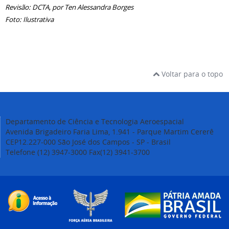
Revisão: DCTA, por Ten Alessandra Borges
Foto: Ilustrativa
Voltar para o topo
Departamento de Ciência e Tecnologia Aeroespacial
Avenida Brigadeiro Faria Lima, 1.941 - Parque Martim Cererê
CEP12.227-000 São José dos Campos - SP - Brasil
Telefone (12) 3947-3000 Fax(12) 3941-3700